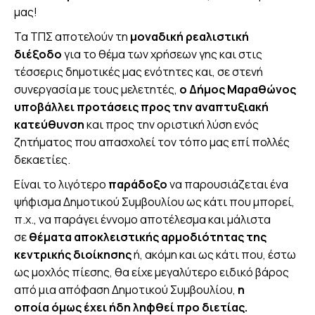
μας!
Τα ΤΠΣ αποτελούν τη
μοναδική ρεαλιστική
διέξοδο
για το θέμα των χρήσεων γης και στις
τέσσερις δημοτικές μας ενότητες και, σε στενή
συνεργασία με τους μελετητές,
ο Δήμος Μαραθώνος
υποβάλλει προτάσεις προς την αναπτυξιακή
κατεύθυνση
και προς την οριστική λύση ενός
ζητήματος που απασχολεί τον τόπο μας επί πολλές
δεκαετίες.
Είναι το λιγότερο
παράδοξο
να παρουσιάζεται ένα
ψήφισμα Δημοτικού Συμβουλίου ως κάτι που μπορεί,
π.χ., να παράγει έννομο αποτέλεσμα και μάλιστα
σε
θέματα αποκλειστικής αρμοδιότητας της
κεντρικής διοίκησης
ή, ακόμη και ως κάτι που, έστω
ως μοχλός πίεσης, θα είχε μεγαλύτερο ειδικό βάρος
από μια απόφαση Δημοτικού Συμβουλίου,
η
οποία όμως έχει ήδη ληφθεί προ διετίας.