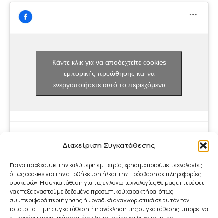
Κάντε κλικ για να αποδεχτείτε cookies
εμπορικής προώθησης και να
ενεργοποιήσετε αυτό το περιεχόμενο
Διαχείριση Συγκατάθεσης
Για να παρέχουμε την καλύτερη εμπειρία, χρησιμοποιούμε τεχνολογίες
όπως cookies για την αποθήκευση ή/και την πρόσβαση σε πληροφορίες
συσκευών. Η συγκατάθεση για τις εν λόγω τεχνολογίες θα μας επιτρέψει
να επεξεργαστούμε δεδομένα προσωπικού χαρακτήρα, όπως
συμπεριφορά περιήγησης ή μοναδικά αναγνωριστικά σε αυτόν τον
ιστότοπο. Η μη συγκατάθεση ή η ανάκληση της συγκατάθεσης, μπορεί να
επηρεάσει αρνητικά ορισμένες λειτουργίες και δυνατότητες.