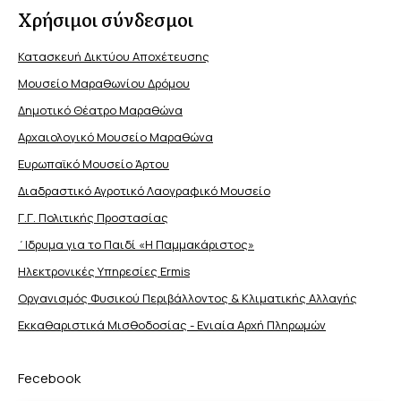
Χρήσιμοι σύνδεσμοι
Κατασκευή Δικτύου Αποχέτευσης
Μουσείο Μαραθωνίου Δρόμου
Δημοτικό Θέατρο Μαραθώνα
Αρχαιολογικό Μουσείο Μαραθώνα
Ευρωπαϊκό Μουσείο Άρτου
Διαδραστικό Αγροτικό Λαογραφικό Μουσείο
Γ.Γ. Πολιτικής Προστασίας
΄Ιδρυμα για το Παιδί «Η Παμμακάριστος»
Ηλεκτρονικές Υπηρεσίες Ermis
Οργανισμός Φυσικού Περιβάλλοντος & Κλιματικής Aλλαγής
Εκκαθαριστικά Μισθοδοσίας - Ενιαία Αρχή Πληρωμών
Fecebook