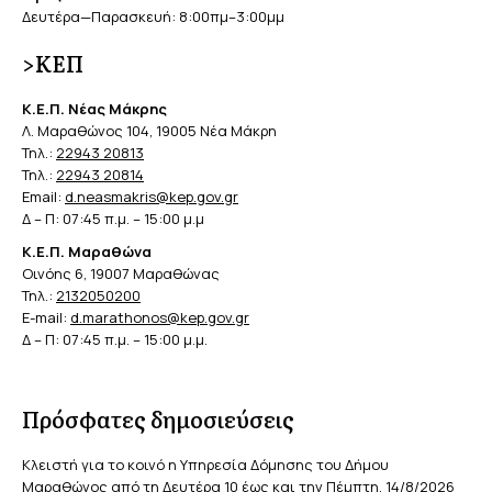
Δευτέρα—Παρασκευή: 8:00πμ–3:00μμ
>ΚΕΠ
Κ.Ε.Π. Νέας Μάκρης
Λ. Μαραθώνος 104, 19005 Νέα Μάκρη
Τηλ.:
22943 20813
Τηλ.:
22943 20814
Email:
d.neasmakris@kep.gov.gr
Δ – Π: 07:45 π.μ. – 15:00 μ.μ
Κ.Ε.Π. Μαραθώνα
Οινόης 6, 19007 Μαραθώνας
Τηλ.:
2132050200
E-mail:
d.marathonos@kep.gov.gr
Δ – Π: 07:45 π.μ. – 15:00 μ.μ.
Πρόσφατες δημοσιεύσεις
Κλειστή για το κοινό η Υπηρεσία Δόμησης του Δήμου
Μαραθώνος από τη Δευτέρα 10 έως και την Πέμπτη, 14/8/2026