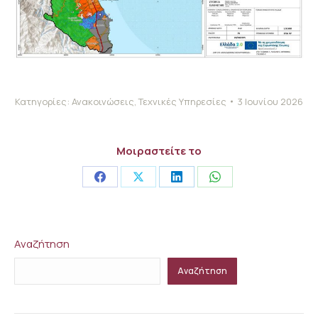
Κατηγορίες:
Ανακοινώσεις
,
Τεχνικές Υπηρεσίες
3 Ιουνίου 2026
Μοιραστείτε το
Share
Share
Share
Share
on
on
on
on
Facebook
X
LinkedIn
WhatsApp
Αναζήτηση
Αναζήτηση