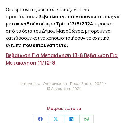
Οι συμπολίτες μας που χρειάζονται να
προσκομίσουν
βεβαίωση για την αδυναμία τους να
μετακινηθούν
σήμερα
Τρίτη 13/8/2024
, προς και
από τα όρια του Δήμου Μαραθώνος, μπορούν να
κατεβάσουν και να χρησιμοποιήσουν το σχετικό
έντυπο
που επισυνάπτεται.
Βεβαίωση Για Μετακίνηση 13-8
Βεβαίωση Για
Μετακίνηση 11/12-8
Κατηγορίες:
Ανακοινώσεις
,
Πυρόπληκτοι 2024
13 Αυγούστου 2024
Μοιραστείτε το
Share
Share
Share
Share