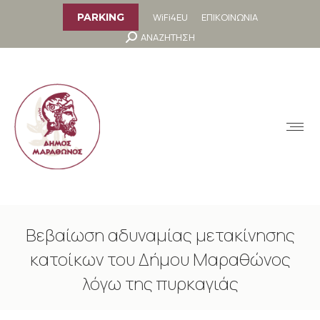
στο
περιεχόμενο
WiFi4EU
ΕΠΙΚΟΙΝΩΝΙΑ
PARKING
Search:
ΑΝΑΖΗΤΗΣΗ
MENU
Βεβαίωση αδυναμίας μετακίνησης
κατοίκων του Δήμου Μαραθώνος
λόγω της πυρκαγιάς
You are here: