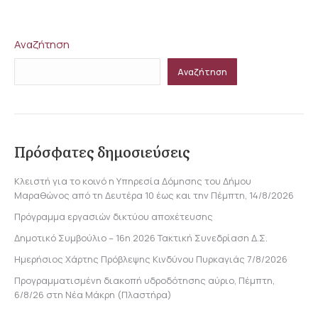
on
on
on
on
Facebook
X
LinkedIn
WhatsApp
Αναζήτηση
Αναζήτηση
Πρόσφατες δημοσιεύσεις
Κλειστή για το κοινό η Υπηρεσία Δόμησης του Δήμου
Μαραθώνος από τη Δευτέρα 10 έως και την Πέμπτη, 14/8/2026
Πρόγραμμα εργασιών δικτύου αποχέτευσης
Δημοτικό Συμβούλιο – 16η 2026 Τακτική Συνεδρίαση Δ.Σ.
Ημερήσιος Χάρτης Πρόβλεψης Κινδύνου Πυρκαγιάς 7/8/2026
Προγραμματισμένη διακοπή υδροδότησης αύριο, Πέμπτη,
6/8/26 στη Νέα Μάκρη (Πλαστήρα)