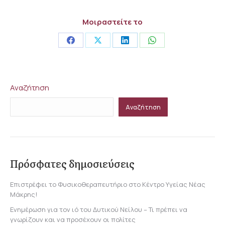
Μοιραστείτε το
Share
Share
Share
Share
on
on
on
on
Facebook
X
LinkedIn
WhatsApp
Αναζήτηση
Αναζήτηση
Πρόσφατες δημοσιεύσεις
Επιστρέφει το Φυσικοθεραπευτήριο στο Κέντρο Υγείας Νέας
Μάκρης!
Ενημέρωση για τον ιό του Δυτικού Νείλου – Τι πρέπει να
γνωρίζουν και να προσέχουν οι πολίτες