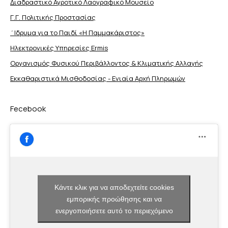
Διαδραστικό Αγροτικό Λαογραφικό Μουσείο
Γ.Γ. Πολιτικής Προστασίας
΄Ιδρυμα για το Παιδί «Η Παμμακάριστος»
Ηλεκτρονικές Υπηρεσίες Ermis
Οργανισμός Φυσικού Περιβάλλοντος & Κλιματικής Aλλαγής
Εκκαθαριστικά Μισθοδοσίας - Ενιαία Αρχή Πληρωμών
Fecebook
Κάντε κλικ για να αποδεχτείτε cookies
εμπορικής προώθησης και να
ενεργοποιήσετε αυτό το περιεχόμενο