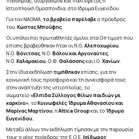
πανδημίας, διοργάνωσε και πάλι εφέτος η
Ιστιοπλοϊκή Ομοσπονδία, στο Ίδρυμα Ευγενίδου.
Για τον ΝΑΟΜΑ,
το βραβείο παρέλαβε
ο πρόεδρός
του,
Κώστας Μπούφης
.
Οι υπόλοιποι πρωταθλητές όμιλοι στα Οπτιμιστ που
επίσης βραβεύθηκαν ήταν οι Ν.Ο.
Αλεποχωρίου
,
Ν.Ο.
Βόνιτσας
, Ν.Ο.
Βόλου και Αργοναύτες
,
Ν.Ο.
Καλαμακίου
, Ο.Φ.
Θαλάσσης
και Ι.Ο.
Χανίων
.
Στην ίδια εκδήλωση
τιμήθηκαν
επίσης, για την
κοινωνική τους προσφορά και τη συνεισφορά τους
στην ανάπτυξη της ιστιοπλοΐας, το
σωματείο
«Ελπίδα Σύλλογος Φίλων παιδιών με
καρκίνο»
, το
Κοινωφελές Ίδρυμα Αθανασίου και
Μαρίνας Μαρτίνου
, η
Attica Group
και το
Ίδρυμα
Ευγενίδου.
Μεταξύ άλλων την εκδήλωση τίμησαν με την παρουσία
τους ο νέος πρόεδρος της Ε.Ο.Ε.
Ισίδωρος