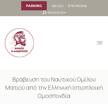
στο
περιεχόμενο
WiFi4EU
ΕΠΙΚΟΙΝΩΝΙΑ
PARKING
Search:
ΑΝΑΖΗΤΗΣΗ
MENU
Βράβευση του Ναυτικού Ομίλου
Ματιού από την Ελληνική Ιστιοπλοϊκή
Ομοσπονδία
You are here: