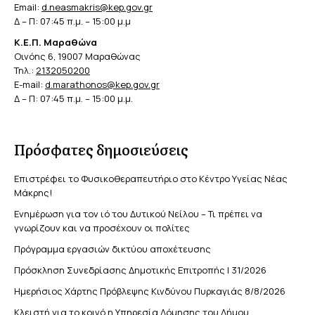
Email:
d.neasmakris@kep.gov.gr
Δ – Π: 07:45 π.μ. – 15:00 μ.μ
Κ.Ε.Π. Μαραθώνα
Οινόης 6, 19007 Μαραθώνας
Τηλ.:
2132050200
E-mail:
d.marathonos@kep.gov.gr
Δ – Π: 07:45 π.μ. – 15:00 μ.μ.
Πρόσφατες δημοσιεύσεις
Επιστρέφει το Φυσικοθεραπευτήριο στο Κέντρο Υγείας Νέας
Μάκρης!
Ενημέρωση για τον ιό του Δυτικού Νείλου – Τι πρέπει να
γνωρίζουν και να προσέχουν οι πολίτες
Πρόγραμμα εργασιών δικτύου αποχέτευσης
Πρόσκληση Συνεδρίασης Δημοτικής Επιτροπής | 31/2026
Ημερήσιος Χάρτης Πρόβλεψης Κινδύνου Πυρκαγιάς 8/8/2026
Κλειστή για το κοινό η Υπηρεσία Δόμησης του Δήμου