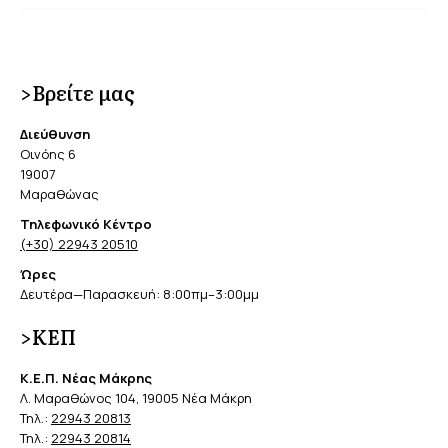
>Βρείτε μας
Διεύθυνση
Οινόης 6
19007
Μαραθώνας
Τηλεφωνικό Κέντρο
(+30) 22943 20510
Ώρες
Δευτέρα—Παρασκευή: 8:00πμ–3:00μμ
>ΚΕΠ
Κ.Ε.Π. Νέας Μάκρης
Λ. Μαραθώνος 104, 19005 Νέα Μάκρη
Τηλ.:
22943 20813
Τηλ.:
22943 20814