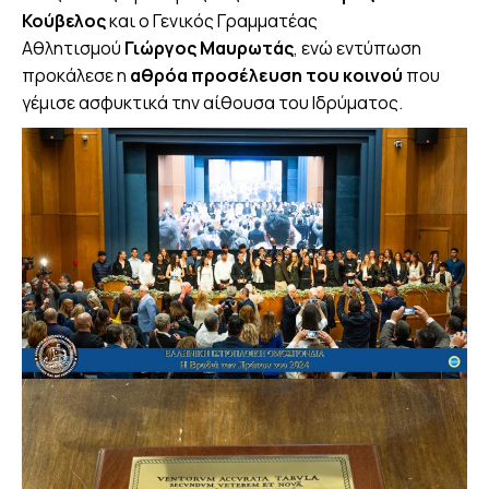
Κούβελος
και ο Γενικός Γραμματέας
Αθλητισμού
Γιώργος Μαυρωτάς
, ενώ εντύπωση
προκάλεσε η
αθρόα προσέλευση του κοινού
που
γέμισε ασφυκτικά την αίθουσα του Ιδρύματος.