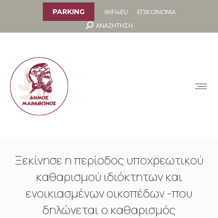
στο
περιεχόμενο
WiFi4EU
ΕΠΙΚΟΙΝΩΝΙΑ
PARKING
Search:
ΑΝΑΖΗΤΗΣΗ
MENU
Ξεκίνησε η περίοδος υποχρεωτικού
καθαρισμού ιδιόκτητων και
ενοικιασμένων οικοπέδων -που
δηλώνεται ο καθαρισμός