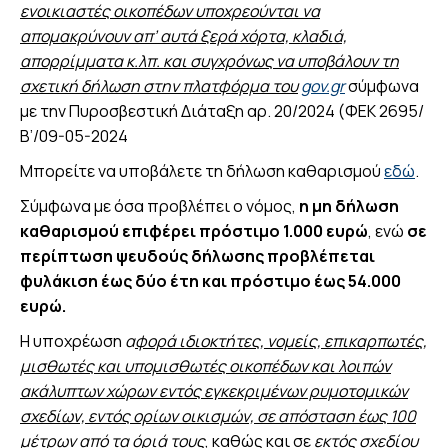
ενοικιαστές οικοπέδων υποχρεούνται να
απομακρύνουν απ’ αυτά ξερά χόρτα, κλαδιά,
απορρίμματα κ.λπ. και συγχρόνως να υποβάλουν τη
σχετική δήλωση στην πλατφόρμα του
gov.gr
σύμφωνα
με την Πυροσβεστική Διάταξη αρ. 20/2024 (ΦΕΚ 2695/
Β’/09-05-2024
Μπορείτε να υποβάλετε τη δήλωση καθαρισμού
εδώ
.
Σύμφωνα με όσα προβλέπει ο νόμος,
η μη δήλωση
καθαρισμού επιφέρει πρόστιμο 1.000 ευρώ
, ενώ
σε
περίπτωση ψευδούς δήλωσης προβλέπεται
φυλάκιση έως δύο έτη και πρόστιμο έως 54.000
ευρώ.
Η υποχρέωση
α
φορά ιδιοκτήτες, νομείς, επικαρπωτές,
μισθωτές και υπομισθωτές οικοπέδων και λοιπών
ακάλυπτων χώρων εντός εγκεκριμένων ρυμοτομικών
σχεδίων, εντός ορίων οικισμών, σε απόσταση έως 100
μέτρων από τα όριά τους
, καθώς και σε
εκτός σχεδίου