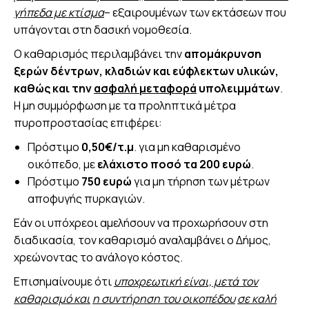
γήπεδα με κτίσμα
– εξαιρουμένων των εκτάσεων που
υπάγονται στη δασική νομοθεσία.
Ο καθαρισμός περιλαμβάνει την
απομάκρυνση
ξερών δέντρων, κλαδιών και εύφλεκτων υλικών,
καθώς και
την
ασφαλή μεταφορά
υπολειμμάτων
.
Η μη συμμόρφωση με τα προληπτικά μέτρα
πυροπροστασίας επιφέρει:
Πρόστιμο
0,50€/τ.μ
. για μη καθαρισμένο
οικόπεδο, με
ελάχιστο ποσό τα 200 ευρώ
.
Πρόστιμο
750 ευρώ
για μη τήρηση των μέτρων
αποφυγής πυρκαγιών.
Εάν οι υπόχρεοι αμελήσουν να προχωρήσουν στη
διαδικασία, τον καθαρισμό αναλαμβάνει ο Δήμος,
χρεώνοντας το ανάλογο κόστος.
Επισημαίνουμε ότι
υποχρεωτική είναι, μετά τον
καθαρισμό και
η συντήρηση του οικοπέδου
σε καλή