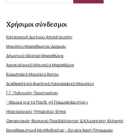
Χρήσιμοι σύνδεσμοι
Κατασκευή Δικτύου Αποχέτευσης
Μουσείο Μαραθωνίου Δρόμου
Δημοτικό Θέατρο Μαραθώνα
Αρχαιολογικό Μουσείο Μαραθώνα
Ευρωπαϊκό Μουσείο Άρτου
Διαδραστικό Αγροτικό Λαογραφικό Μουσείο
Γ.Γ. Πολιτικής Προστασίας
΄Ιδρυμα για το Παιδί «Η Παμμακάριστος»
Ηλεκτρονικές Υπηρεσίες Ermis
Οργανισμός Φυσικού Περιβάλλοντος & Κλιματικής Aλλαγής
Εκκαθαριστικά Μισθοδοσίας - Ενιαία Αρχή Πληρωμών