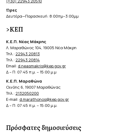
(+30) 22943 20510
Ώρες
Δευτέρα—Παρασκευή: 8:00πμ–3:00μμ
>ΚΕΠ
Κ.Ε.Π. Νέας Μάκρης
Λ. Μαραθώνος 104, 19005 Νέα Μάκρη
Τηλ.:
22943 20813
Τηλ.:
22943 20814
Email:
d.neasmakris@kep.gov.gr
Δ – Π: 07:45 π.μ. – 15:00 μ.μ
Κ.Ε.Π. Μαραθώνα
Οινόης 6, 19007 Μαραθώνας
Τηλ.:
2132050200
E-mail:
d.marathonos@kep.gov.gr
Δ – Π: 07:45 π.μ. – 15:00 μ.μ.
Πρόσφατες δημοσιεύσεις