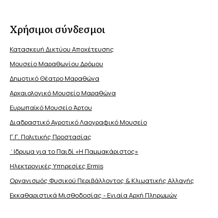
Χρήσιμοι σύνδεσμοι
Κατασκευή Δικτύου Αποχέτευσης
Μουσείο Μαραθωνίου Δρόμου
Δημοτικό Θέατρο Μαραθώνα
Αρχαιολογικό Μουσείο Μαραθώνα
Ευρωπαϊκό Μουσείο Άρτου
Διαδραστικό Αγροτικό Λαογραφικό Μουσείο
Γ.Γ. Πολιτικής Προστασίας
΄Ιδρυμα για το Παιδί «Η Παμμακάριστος»
Ηλεκτρονικές Υπηρεσίες Ermis
Οργανισμός Φυσικού Περιβάλλοντος & Κλιματικής Aλλαγής
Εκκαθαριστικά Μισθοδοσίας - Ενιαία Αρχή Πληρωμών