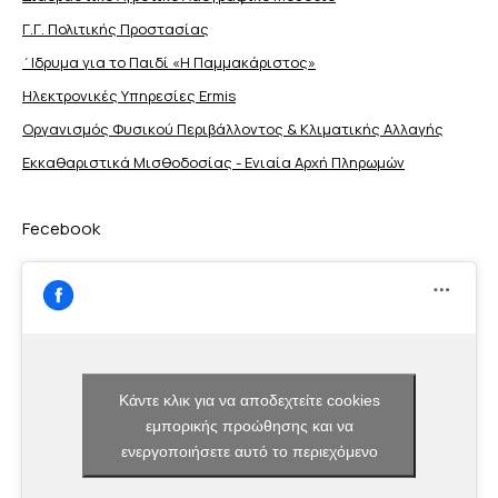
Γ.Γ. Πολιτικής Προστασίας
΄Ιδρυμα για το Παιδί «Η Παμμακάριστος»
Ηλεκτρονικές Υπηρεσίες Ermis
Οργανισμός Φυσικού Περιβάλλοντος & Κλιματικής Aλλαγής
Εκκαθαριστικά Μισθοδοσίας - Ενιαία Αρχή Πληρωμών
Fecebook
Κάντε κλικ για να αποδεχτείτε cookies
εμπορικής προώθησης και να
ενεργοποιήσετε αυτό το περιεχόμενο