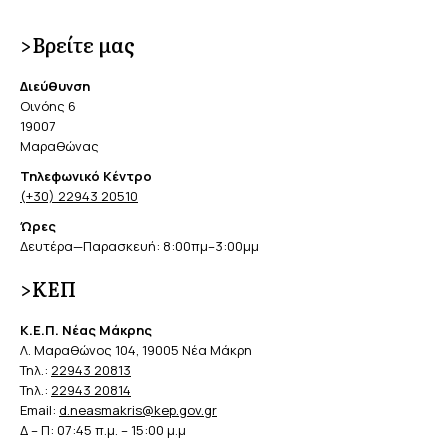
>Βρείτε μας
Διεύθυνση
Οινόης 6
19007
Μαραθώνας
Τηλεφωνικό Κέντρο
(+30) 22943 20510
Ώρες
Δευτέρα—Παρασκευή: 8:00πμ–3:00μμ
>ΚΕΠ
Κ.Ε.Π. Νέας Μάκρης
Λ. Μαραθώνος 104, 19005 Νέα Μάκρη
Τηλ.:
22943 20813
Τηλ.:
22943 20814
Email:
d.neasmakris@kep.gov.gr
Δ – Π: 07:45 π.μ. – 15:00 μ.μ