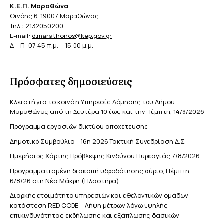
Κ.Ε.Π. Μαραθώνα
Οινόης 6, 19007 Μαραθώνας
Τηλ.:
2132050200
E-mail:
d.marathonos@kep.gov.gr
Δ – Π: 07:45 π.μ. – 15:00 μ.μ.
Πρόσφατες δημοσιεύσεις
Κλειστή για το κοινό η Υπηρεσία Δόμησης του Δήμου
Μαραθώνος από τη Δευτέρα 10 έως και την Πέμπτη, 14/8/2026
Πρόγραμμα εργασιών δικτύου αποχέτευσης
Δημοτικό Συμβούλιο – 16η 2026 Τακτική Συνεδρίαση Δ.Σ.
Ημερήσιος Χάρτης Πρόβλεψης Κινδύνου Πυρκαγιάς 7/8/2026
Προγραμματισμένη διακοπή υδροδότησης αύριο, Πέμπτη,
6/8/26 στη Νέα Μάκρη (Πλαστήρα)
Διαρκής ετοιμότητα υπηρεσιών και εθελοντικών ομάδων
κατάσταση RED CODE – Λήψη μέτρων λόγω υψηλής
επικινδυνότητας εκδήλωσης και εξάπλωσης δασικών