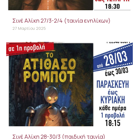
Σινέ Αλίκη 27/3-2/4 (ταινία ενηλίκων)
27 Μαρτίου 2025
Σινέ Αλίκη 28-30/3 (παιδική ταινία)