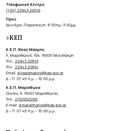
Τηλεφωνικό Κέντρο
(+30) 22943 20510
Ώρες
Δευτέρα—Παρασκευή: 8:00πμ–3:00μμ
>ΚΕΠ
Κ.Ε.Π. Νέας Μάκρης
Λ. Μαραθώνος 104, 19005 Νέα Μάκρη
Τηλ.:
22943 20813
Τηλ.:
22943 20814
Email:
d.neasmakris@kep.gov.gr
Δ – Π: 07:45 π.μ. – 15:00 μ.μ
Κ.Ε.Π. Μαραθώνα
Οινόης 6, 19007 Μαραθώνας
Τηλ.:
2132050200
E-mail:
d.marathonos@kep.gov.gr
Δ – Π: 07:45 π.μ. – 15:00 μ.μ.