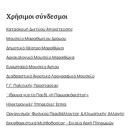
Χρήσιμοι σύνδεσμοι
Κατασκευή Δικτύου Αποχέτευσης
Μουσείο Μαραθωνίου Δρόμου
Δημοτικό Θέατρο Μαραθώνα
Αρχαιολογικό Μουσείο Μαραθώνα
Ευρωπαϊκό Μουσείο Άρτου
Διαδραστικό Αγροτικό Λαογραφικό Μουσείο
Γ.Γ. Πολιτικής Προστασίας
΄Ιδρυμα για το Παιδί «Η Παμμακάριστος»
Ηλεκτρονικές Υπηρεσίες Ermis
Οργανισμός Φυσικού Περιβάλλοντος & Κλιματικής Aλλαγής
Εκκαθαριστικά Μισθοδοσίας - Ενιαία Αρχή Πληρωμών