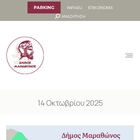
στο
περιεχόμενο
WiFi4EU
ΕΠΙΚΟΙΝΩΝΙΑ
PARKING
Search:
ΑΝΑΖΗΤΗΣΗ
MENU
14 Οκτωβρίου 2025
You are here: