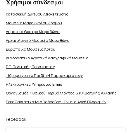
Χρήσιμοι σύνδεσμοι
Κατασκευή Δικτύου Αποχέτευσης
Μουσείο Μαραθωνίου Δρόμου
Δημοτικό Θέατρο Μαραθώνα
Αρχαιολογικό Μουσείο Μαραθώνα
Ευρωπαϊκό Μουσείο Άρτου
Διαδραστικό Αγροτικό Λαογραφικό Μουσείο
Γ.Γ. Πολιτικής Προστασίας
΄Ιδρυμα για το Παιδί «Η Παμμακάριστος»
Ηλεκτρονικές Υπηρεσίες Ermis
Οργανισμός Φυσικού Περιβάλλοντος & Κλιματικής Aλλαγής
Εκκαθαριστικά Μισθοδοσίας - Ενιαία Αρχή Πληρωμών
Fecebook