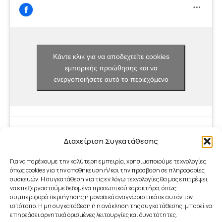
Κάντε κλικ για να αποδεχτείτε cookies
εμπορικής προώθησης και να
ενεργοποιήσετε αυτό το περιεχόμενο
Διαχείριση Συγκατάθεσης
Για να παρέχουμε την καλύτερη εμπειρία, χρησιμοποιούμε τεχνολογίες
όπως cookies για την αποθήκευση ή/και την πρόσβαση σε πληροφορίες
συσκευών. Η συγκατάθεση για τις εν λόγω τεχνολογίες θα μας επιτρέψει
να επεξεργαστούμε δεδομένα προσωπικού χαρακτήρα, όπως
συμπεριφορά περιήγησης ή μοναδικά αναγνωριστικά σε αυτόν τον
ιστότοπο. Η μη συγκατάθεση ή η ανάκληση της συγκατάθεσης, μπορεί να
επηρεάσει αρνητικά ορισμένες λειτουργίες και δυνατότητες.