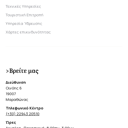
Τεχνικές Υπηρεσίες
Τουριστική Επιτροπή
Υπηρεσία Ύδρευσης
Χάρτες επικινδυνότητας
>Βρείτε μας
Διεύθυνση
Οινόης 6
19007
Μαραθώνας
Τηλεφωνικό Κέντρο
(+30) 22943 20510
Ώρες
Δευτέρα—Παρασκευή: 8:00πμ–3:00μμ