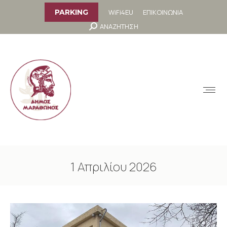
στο
περιεχόμενο
WiFi4EU
ΕΠΙΚΟΙΝΩΝΙΑ
PARKING
Search:
ΑΝΑΖΗΤΗΣΗ
MENU
1 Απριλίου 2026
You are here: