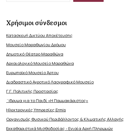
Χρήσιμοι σύνδεσμοι
Κατασκευή Δικτύου Αποχέτευσης
Μουσείο Μαραθωνίου Δρόμου
Δημοτικό Θέατρο Μαραθώνα
Αρχαιολογικό Μουσείο Μαραθώνα
Ευρωπαϊκό Μουσείο Άρτου
Διαδραστικό Αγροτικό Λαογραφικό Μουσείο
Γ.Γ. Πολιτικής Προστασίας
΄Ιδρυμα για το Παιδί «Η Παμμακάριστος»
Ηλεκτρονικές Υπηρεσίες Ermis
Οργανισμός Φυσικού Περιβάλλοντος & Κλιματικής Aλλαγής
Εκκαθαριστικά Μισθοδοσίας - Ενιαία Αρχή Πληρωμών