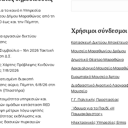
ια το κοινό η Υπηρεσία
του Δήμου Μαραθώνος από τη
0 έως και την Πέμπτη,
Χρήσιμοι σύνδεσμοι
α εργασιών δικτύου
σης
Κατασκευή Δικτύου Αποχέτευ
Συμβούλιο – 16η 2026 Τακτική
Μουσείο Μαραθωνίου Δρόμου
η Δ.Σ.
Δημοτικό Θέατρο Μαραθώνα
ς Χάρτης Πρόβλεψης Κινδύνου
Αρχαιολογικό Μουσείο Μαραθ
ς 7/8/2026
Ευρωπαϊκό Μουσείο Άρτου
ατισμένη διακοπή
ης αύριο, Πέμπτη, 6/8/26 στη
Διαδραστικό Αγροτικό Λαογρα
η (Πλαστήρα)
Μουσείο
ετοιμότητα υπηρεσιών και
Γ.Γ. Πολιτικής Προστασίας
κών ομάδων κατάσταση RED
΄Ιδρυμα για το Παιδί «Η
ήψη μέτρων λόγω υψηλής
Παμμακάριστος»
νότητας εκδήλωσης και
ς δασικών πυρκαγιών
Ηλεκτρονικές Υπηρεσίες Ermis