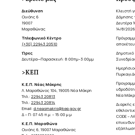
Διεύθυνση
Κλειστή γ
Οινόης 6
Δόμησης 
19007
Δευτέρα 1
Μαραθώνας
14/8/2026
Τηλεφωνικό Κέντρο
Πρόγραμμ
(+30) 22943 20510
αποχέτευ
Ώρες
Δημοτικό 
Δευτέρα—Παρασκευή: 8:00πμ–3:00μμ
Συνεδρίασ
Ημερήσιο
>ΚΕΠ
Πυρκαγιά
Προγραμμ
Κ.Ε.Π. Νέας Μάκρης
υδροδότησ
Λ. Μαραθώνος 104, 19005 Νέα Μάκρη
Νέα Μάκρ
Τηλ.:
22943 20813
Τηλ.:
22943 20814
Διαρκής 
Email:
d.neasmakris@kep.gov.gr
εθελοντι
Δ – Π: 07:45 π.μ. – 15:00 μ.μ
CODE – Λ
επικινδυ
Κ.Ε.Π. Μαραθώνα
εξάπλωση
Οινόης 6, 19007 Μαραθώνας