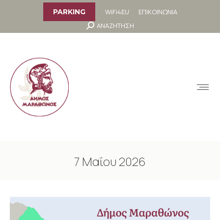
στο
περιεχόμενο
WiFi4EU
ΕΠΙΚΟΙΝΩΝΙΑ
PARKING
Search:
ΑΝΑΖΗΤΗΣΗ
MENU
7 Μαΐου 2026
You are here: