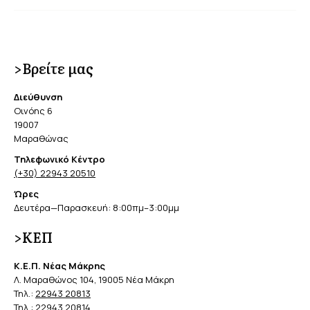
>Βρείτε μας
Διεύθυνση
Οινόης 6
19007
Μαραθώνας
Τηλεφωνικό Κέντρο
(+30) 22943 20510
Ώρες
Δευτέρα—Παρασκευή: 8:00πμ–3:00μμ
>ΚΕΠ
Κ.Ε.Π. Νέας Μάκρης
Λ. Μαραθώνος 104, 19005 Νέα Μάκρη
Τηλ.:
22943 20813
Τηλ.:
22943 20814