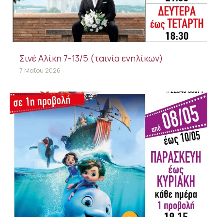
Σινέ Αλίκη 7-13/5 (ταινία ενηλίκων)
7 Μαΐου 2026