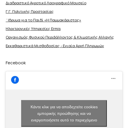
Διαδραστικό Αγροτικό Λαογραφικό Μουσείο
Γ.Γ. Πολιτικής Προστασίας
΄Ιδρυμα για το Παιδί «Η Παμμακάριστος»
Ηλεκτρονικές Υπηρεσίες Ermis
Οργανισμός Φυσικού Περιβάλλοντος & Κλιματικής Aλλαγής
Εκκαθαριστικά Μισθοδοσίας - Ενιαία Αρχή Πληρωμών
Fecebook
Κάντε κλικ για να αποδεχτείτε cookies
εμπορικής προώθησης και να
ενεργοποιήσετε αυτό το περιεχόμενο