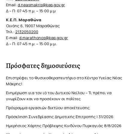
Email:
d.neasmakris@kep.gov.gr
Δ – Π: 07:45 π.μ. – 15:00 μ.μ
Κ.Ε.Π. Μαραθώνα
Οινόης 6, 19007 Μαραθώνας
Τηλ.:
2132050200
E-mail:
d.marathonos@kep.gov.gr
Δ – Π: 07:45 π.μ. – 15:00 μ.μ.
Πρόσφατες δημοσιεύσεις
Επιστρέφει το Φυσικοθεραπευτήριο στο Κέντρο Υγείας Νέας
Μάκρης!
Ενημέρωση για τον ιό του Δυτικού Νείλου – Τι πρέπει να
γνωρίζουν και να προσέχουν οι πολίτες
Πρόγραμμα εργασιών δικτύου αποχέτευσης
Πρόσκληση Συνεδρίασης Δημοτικής Επιτροπής | 31/2026
Ημερήσιος Χάρτης Πρόβλεψης Κινδύνου Πυρκαγιάς 8/8/2026