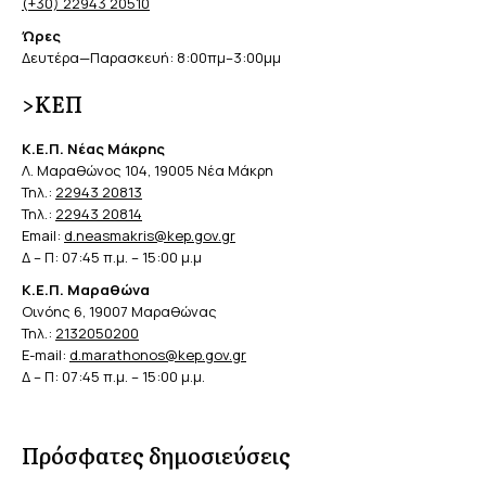
(+30) 22943 20510
Ώρες
Δευτέρα—Παρασκευή: 8:00πμ–3:00μμ
>ΚΕΠ
Κ.Ε.Π. Νέας Μάκρης
Λ. Μαραθώνος 104, 19005 Νέα Μάκρη
Τηλ.:
22943 20813
Τηλ.:
22943 20814
Email:
d.neasmakris@kep.gov.gr
Δ – Π: 07:45 π.μ. – 15:00 μ.μ
Κ.Ε.Π. Μαραθώνα
Οινόης 6, 19007 Μαραθώνας
Τηλ.:
2132050200
E-mail:
d.marathonos@kep.gov.gr
Δ – Π: 07:45 π.μ. – 15:00 μ.μ.
Πρόσφατες δημοσιεύσεις