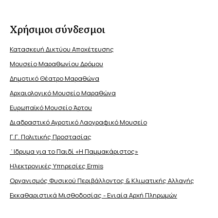
Χρήσιμοι σύνδεσμοι
Κατασκευή Δικτύου Αποχέτευσης
Μουσείο Μαραθωνίου Δρόμου
Δημοτικό Θέατρο Μαραθώνα
Αρχαιολογικό Μουσείο Μαραθώνα
Ευρωπαϊκό Μουσείο Άρτου
Διαδραστικό Αγροτικό Λαογραφικό Μουσείο
Γ.Γ. Πολιτικής Προστασίας
΄Ιδρυμα για το Παιδί «Η Παμμακάριστος»
Ηλεκτρονικές Υπηρεσίες Ermis
Οργανισμός Φυσικού Περιβάλλοντος & Κλιματικής Aλλαγής
Εκκαθαριστικά Μισθοδοσίας - Ενιαία Αρχή Πληρωμών