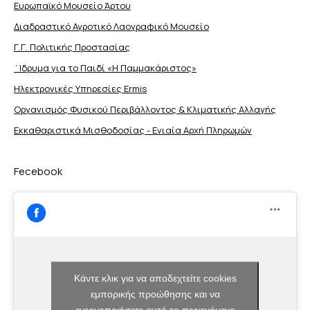
Ευρωπαϊκό Μουσείο Άρτου
Διαδραστικό Αγροτικό Λαογραφικό Μουσείο
Γ.Γ. Πολιτικής Προστασίας
΄Ιδρυμα για το Παιδί «Η Παμμακάριστος»
Ηλεκτρονικές Υπηρεσίες Ermis
Οργανισμός Φυσικού Περιβάλλοντος & Κλιματικής Aλλαγής
Εκκαθαριστικά Μισθοδοσίας - Ενιαία Αρχή Πληρωμών
Fecebook
Κάντε κλικ για να αποδεχτείτε cookies
εμπορικής προώθησης και να
ενεργοποιήσετε αυτό το περιεχόμενο