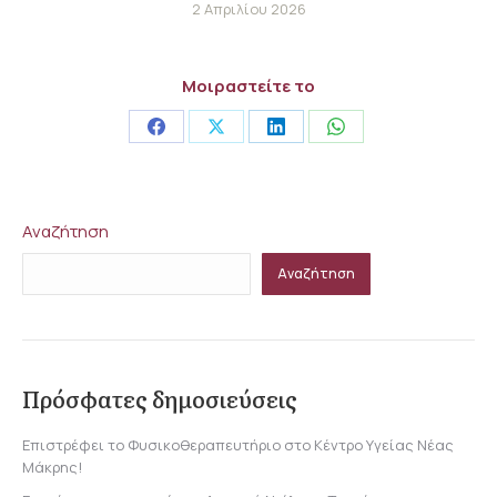
2 Απριλίου 2026
Μοιραστείτε το
Share
Share
Share
Share
on
on
on
on
Facebook
X
LinkedIn
WhatsApp
Αναζήτηση
Αναζήτηση
Πρόσφατες δημοσιεύσεις
Επιστρέφει το Φυσικοθεραπευτήριο στο Κέντρο Υγείας Νέας
Μάκρης!