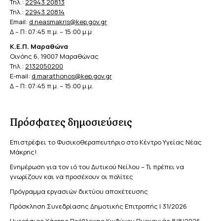
Τηλ.:
22943 20813
Τηλ.:
22943 20814
Email:
d.neasmakris@kep.gov.gr
Δ – Π: 07:45 π.μ. – 15:00 μ.μ
Κ.Ε.Π. Μαραθώνα
Οινόης 6, 19007 Μαραθώνας
Τηλ.:
2132050200
E-mail:
d.marathonos@kep.gov.gr
Δ – Π: 07:45 π.μ. – 15:00 μ.μ.
Πρόσφατες δημοσιεύσεις
Επιστρέφει το Φυσικοθεραπευτήριο στο Κέντρο Υγείας Νέας
Μάκρης!
Ενημέρωση για τον ιό του Δυτικού Νείλου – Τι πρέπει να
γνωρίζουν και να προσέχουν οι πολίτες
Πρόγραμμα εργασιών δικτύου αποχέτευσης
Πρόσκληση Συνεδρίασης Δημοτικής Επιτροπής | 31/2026
Ημερήσιος Χάρτης Πρόβλεψης Κινδύνου Πυρκαγιάς 8/8/2026