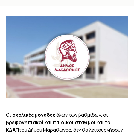
You are here:
Οι
σχολικές μονάδες
όλων των βαθμίδων, οι
βρεφονηπιακοί
και
παιδικοί σταθμοί
και τα
ΚΔΑΠ
του Δήμου Μαραθώνος, δεν θα λειτουργήσουν