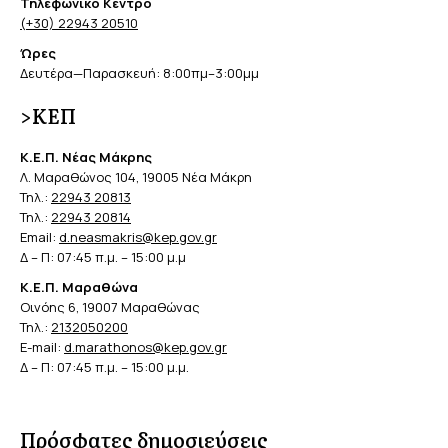
Τηλεφωνικό Κέντρο
(+30) 22943 20510
Ώρες
Δευτέρα—Παρασκευή: 8:00πμ–3:00μμ
>ΚΕΠ
Κ.Ε.Π. Νέας Μάκρης
Λ. Μαραθώνος 104, 19005 Νέα Μάκρη
Τηλ.:
22943 20813
Τηλ.:
22943 20814
Email:
d.neasmakris@kep.gov.gr
Δ – Π: 07:45 π.μ. – 15:00 μ.μ
Κ.Ε.Π. Μαραθώνα
Οινόης 6, 19007 Μαραθώνας
Τηλ.:
2132050200
E-mail:
d.marathonos@kep.gov.gr
Δ – Π: 07:45 π.μ. – 15:00 μ.μ.
Πρόσφατες δημοσιεύσεις