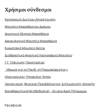
Χρήσιμοι σύνδεσμοι
Κατασκευή Δικτύου Αποχέτευσης
Μουσείο Μαραθωνίου Δρόμου
Δημοτικό Θέατρο Μαραθώνα
Αρχαιολογικό Μουσείο Μαραθώνα
Ευρωπαϊκό Μουσείο Άρτου
Διαδραστικό Αγροτικό Λαογραφικό Μουσείο
Γ.Γ. Πολιτικής Προστασίας
΄Ιδρυμα για το Παιδί «Η Παμμακάριστος»
Ηλεκτρονικές Υπηρεσίες Ermis
Οργανισμός Φυσικού Περιβάλλοντος & Κλιματικής Aλλαγής
Εκκαθαριστικά Μισθοδοσίας - Ενιαία Αρχή Πληρωμών
Fecebook