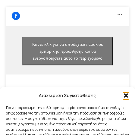
Κάντε κλικ για να αποδεχτείτε cookies
εμπορικής προώθησης και να
ενεργοποιήσετε αυτό το περιεχόμενο
Διαχείριση Συγκατάθεσης
Για να παρέχουμε την καλύτερη εμπειρία, χρησιμοποιούμε τεχνολογίες
όπως cookies για την αποθήκευση ή/και την πρόσβαση σε πληροφορίες
συσκευών. Η συγκατάθεση για τις εν λόγω τεχνολογίες θα μας επιτρέψει
να επεξεργαστούμε δεδομένα προσωπικού χαρακτήρα, όπως
συμπεριφορά περιήγησης ή μοναδικά αναγνωριστικά σε αυτόν τον
ιστότοπο. Η μη συγκατάθεση ή η ανάκληση της συγκατάθεσης, μπορεί να