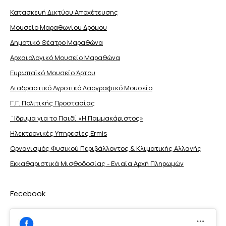
Κατασκευή Δικτύου Αποχέτευσης
Μουσείο Μαραθωνίου Δρόμου
Δημοτικό Θέατρο Μαραθώνα
Αρχαιολογικό Μουσείο Μαραθώνα
Ευρωπαϊκό Μουσείο Άρτου
Διαδραστικό Αγροτικό Λαογραφικό Μουσείο
Γ.Γ. Πολιτικής Προστασίας
΄Ιδρυμα για το Παιδί «Η Παμμακάριστος»
Ηλεκτρονικές Υπηρεσίες Ermis
Οργανισμός Φυσικού Περιβάλλοντος & Κλιματικής Aλλαγής
Εκκαθαριστικά Μισθοδοσίας - Ενιαία Αρχή Πληρωμών
Fecebook