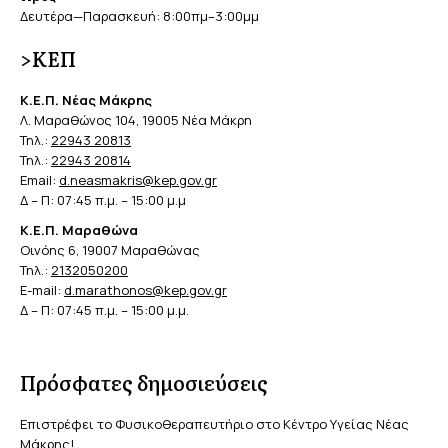
Δευτέρα—Παρασκευή: 8:00πμ–3:00μμ
>ΚΕΠ
Κ.Ε.Π. Νέας Μάκρης
Λ. Μαραθώνος 104, 19005 Νέα Μάκρη
Τηλ.:
22943 20813
Τηλ.:
22943 20814
Email:
d.neasmakris@kep.gov.gr
Δ – Π: 07:45 π.μ. – 15:00 μ.μ
Κ.Ε.Π. Μαραθώνα
Οινόης 6, 19007 Μαραθώνας
Τηλ.:
2132050200
E-mail:
d.marathonos@kep.gov.gr
Δ – Π: 07:45 π.μ. – 15:00 μ.μ.
Πρόσφατες δημοσιεύσεις
Επιστρέφει το Φυσικοθεραπευτήριο στο Κέντρο Υγείας Νέας
Μάκρης!