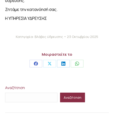
ύδρευσης.
Ζητάμε την κατανόησή σας.
Η ΥΠΗΡΕΣΙΑ ΥΔΡΕΥΣΗΣ
Κατηγορία:
Βλάβες ύδρευσης
23 Οκτωβρίου 2025
Μοιραστείτε το
Share
Share
Share
Share
on
on
on
on
Facebook
X
LinkedIn
WhatsApp
Αναζήτηση
Αναζήτηση