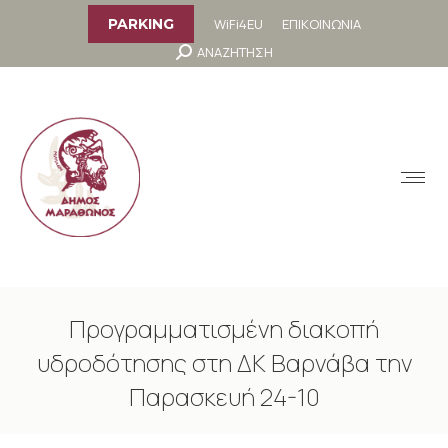
στο
περιεχόμενο
WiFi4EU
ΕΠΙΚΟΙΝΩΝΙΑ
PARKING
Search:
ΑΝΑΖΗΤΗΣΗ
MENU
Προγραμματισμένη διακοπή
υδροδότησης στη ΔΚ Βαρνάβα την
Παρασκευή 24-10
You are here: