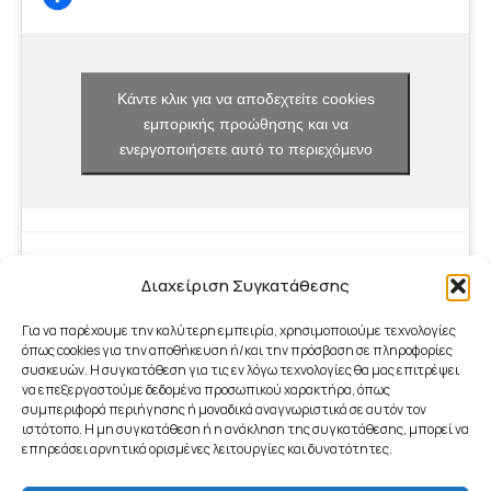
Κάντε κλικ για να αποδεχτείτε cookies
εμπορικής προώθησης και να
ενεργοποιήσετε αυτό το περιεχόμενο
Διαχείριση Συγκατάθεσης
Για να παρέχουμε την καλύτερη εμπειρία, χρησιμοποιούμε τεχνολογίες
όπως cookies για την αποθήκευση ή/και την πρόσβαση σε πληροφορίες
συσκευών. Η συγκατάθεση για τις εν λόγω τεχνολογίες θα μας επιτρέψει
να επεξεργαστούμε δεδομένα προσωπικού χαρακτήρα, όπως
συμπεριφορά περιήγησης ή μοναδικά αναγνωριστικά σε αυτόν τον
ιστότοπο. Η μη συγκατάθεση ή η ανάκληση της συγκατάθεσης, μπορεί να
επηρεάσει αρνητικά ορισμένες λειτουργίες και δυνατότητες.