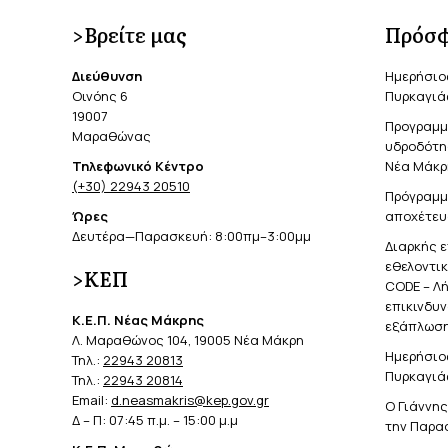
>Βρείτε μας
Πρόσφ
Διεύθυνση
Ημερήσιο
Οινόης 6
Πυρκαγιά
19007
Προγραμμ
Μαραθώνας
υδροδότησ
Τηλεφωνικό Κέντρο
Νέα Μάκρ
(+30) 22943 20510
Πρόγραμμ
Ώρες
αποχέτευ
Δευτέρα—Παρασκευή: 8:00πμ–3:00μμ
Διαρκής 
εθελοντι
>ΚΕΠ
CODE – Λ
επικινδυ
Κ.Ε.Π. Νέας Μάκρης
εξάπλωση
Λ. Μαραθώνος 104, 19005 Νέα Μάκρη
Ημερήσιο
Τηλ.:
22943 20813
Πυρκαγιά
Τηλ.:
22943 20814
Email:
d.neasmakris@kep.gov.gr
Ο Γιάννη
Δ – Π: 07:45 π.μ. – 15:00 μ.μ
την Παρα