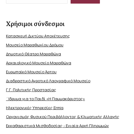
Χρήσιμοι σύνδεσμοι
Κατασκευή Δικτύου Αποχέτευσης
Μουσείο Μαραθωνίου Δρόμου
Δημοτικό Θέατρο Μαραθώνα
Αρχαιολογικό Μουσείο Μαραθώνα
Ευρωπαϊκό Μουσείο Άρτου
Διαδραστικό Αγροτικό Λαογραφικό Μουσείο
Γ.Γ. Πολιτικής Προστασίας
΄Ιδρυμα για το Παιδί «Η Παμμακάριστος»
Ηλεκτρονικές Υπηρεσίες Ermis
Οργανισμός Φυσικού Περιβάλλοντος & Κλιματικής Aλλαγής
Εκκαθαριστικά Μισθοδοσίας - Ενιαία Αρχή Πληρωμών