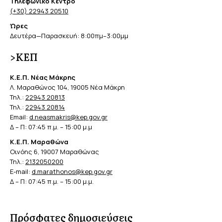
Τηλεφωνικό Κέντρο
(+30) 22943 20510
Ώρες
Δευτέρα—Παρασκευή: 8:00πμ–3:00μμ
>ΚΕΠ
Κ.Ε.Π. Νέας Μάκρης
Λ. Μαραθώνος 104, 19005 Νέα Μάκρη
Τηλ.:
22943 20813
Τηλ.:
22943 20814
Email:
d.neasmakris@kep.gov.gr
Δ – Π: 07:45 π.μ. – 15:00 μ.μ
Κ.Ε.Π. Μαραθώνα
Οινόης 6, 19007 Μαραθώνας
Τηλ.:
2132050200
E-mail:
d.marathonos@kep.gov.gr
Δ – Π: 07:45 π.μ. – 15:00 μ.μ.
Πρόσφατες δημοσιεύσεις