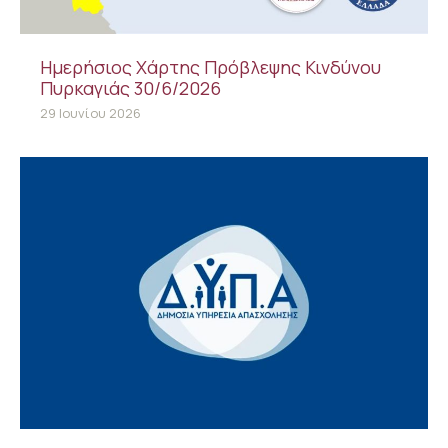
Ημερήσιος Χάρτης Πρόβλεψης Κινδύνου
Πυρκαγιάς 30/6/2026
29 Ιουνίου 2026