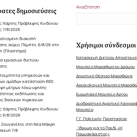
Αναζήτηση
ατες δημοσιεύσεις
ς Χάρτης Πρόβλεψης Κινδύνου
ς 7/8/2026
ατισμένη διακοπή
Χρήσιμοι σύνδεσμοι
ης αύριο, Πέμπτη, 6/8/26 στη
η (Πλαστήρα)
Κατασκευή Δικτύου Αποχέτευ
α εργασιών δικτύου
σης
Μουσείο Μαραθωνίου Δρόμου
ετοιμότητα υπηρεσιών και
Δημοτικό Θέατρο Μαραθώνα
κών ομάδων κατάσταση RED
Αρχαιολογικό Μουσείο Μαραθ
ήψη μέτρων λόγω υψηλής
νότητας εκδήλωσης και
Ευρωπαϊκό Μουσείο Άρτου
ς δασικών πυρκαγιών
Διαδραστικό Αγροτικό Λαογρα
ς Χάρτης Πρόβλεψης Κινδύνου
Μουσείο
ς 6/8/2026
Γ.Γ. Πολιτικής Προστασίας
ς Ζουγανέλης στη Νέα Μάκρη
΄Ιδρυμα για το Παιδί «Η
σκευή 7/8
Παμμακάριστος»