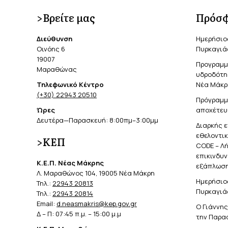
>Βρείτε μας
Πρόσφ
Διεύθυνση
Ημερήσιο
Οινόης 6
Πυρκαγιά
19007
Προγραμμ
Μαραθώνας
υδροδότησ
Τηλεφωνικό Κέντρο
Νέα Μάκρ
(+30) 22943 20510
Πρόγραμμ
Ώρες
αποχέτευ
Δευτέρα—Παρασκευή: 8:00πμ–3:00μμ
Διαρκής 
εθελοντι
>ΚΕΠ
CODE – Λ
επικινδυ
Κ.Ε.Π. Νέας Μάκρης
εξάπλωση
Λ. Μαραθώνος 104, 19005 Νέα Μάκρη
Ημερήσιο
Τηλ.:
22943 20813
Πυρκαγιά
Τηλ.:
22943 20814
Email:
d.neasmakris@kep.gov.gr
Ο Γιάννη
Δ – Π: 07:45 π.μ. – 15:00 μ.μ
την Παρα