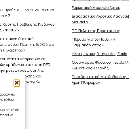
Ευρωπαϊκό Μουσείο Άρτου
Συμβούλιο – 16η 2026 Τακτική
η Δ.Σ.
Διαδραστικό Αγροτικό Λαογρα
Μουσείο
ς Χάρτης Πρόβλεψης Κινδύνου
ς 7/8/2026
Γ.Γ. Πολιτικής Προστασίας
ατισμένη διακοπή
΄Ιδρυμα για το Παιδί «Η
ης αύριο, Πέμπτη, 6/8/26 στη
Παμμακάριστος»
η (Πλαστήρα)
Ηλεκτρονικές Υπηρεσίες Ermis
ετοιμότητα υπηρεσιών και
Οργανισμός Φυσικού Περιβάλλ
κών ομάδων κατάσταση RED
Κλιματικής Aλλαγής
ήψη μέτρων λόγω υψηλής
νότητας εκδήλωσης και
Εκκαθαριστικά Μισθοδοσίας -
ς δασικών πυρκαγιών
Αρχή Πληρωμών
ς cookies
γκατάθεση
ωριστικά σε
πορεί να