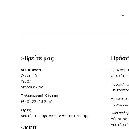
←
>Βρείτε μας
Πρόσφ
Διεύθυνση
Πρόγραμμ
Οινόης 6
αποχέτευ
19007
Πρόσκλησ
Μαραθώνας
Επιτροπής
Τηλεφωνικό Κέντρο
Ημερήσιο
(+30) 22943 20510
Πυρκαγιά
Ώρες
Κλειστή γ
Δευτέρα—Παρασκευή: 8:00πμ–3:00μμ
Δόμησης 
Δευτέρα 1
>ΚΕΠ