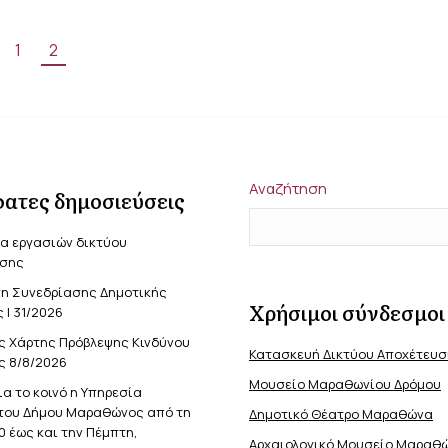
1
2
Αναζήτηση
ατες δημοσιεύσεις
α εργασιών δικτύου
σης
η Συνεδρίασης Δημοτικής
Χρήσιμοι σύνδεσμοι
 | 31/2026
ς Χάρτης Πρόβλεψης Κινδύνου
Κατασκευή Δικτύου Αποχέτευ
ς 8/8/2026
Μουσείο Μαραθωνίου Δρόμου
ια το κοινό η Υπηρεσία
του Δήμου Μαραθώνος από τη
Δημοτικό Θέατρο Μαραθώνα
0 έως και την Πέμπτη,
Αρχαιολογικό Μουσείο Μαραθ