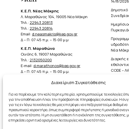
14/8/2026
Δημοτικό 
Κ.Ε.Π. Νέας Μάκρης
Συνεδρίασ
Λ. Μαραθώνος 104, 19005 Νέα Μάκρη
Τηλ.:
22943 20813
Ημερήσιο
Τηλ.:
22943 20814
Πυρκαγιά
Email:
d.neasmakris@kep.gov.gr
Προγραμμ
Δ – Π: 07:45 π.μ. – 15:00 μ.μ
υδροδότησ
Κ.Ε.Π. Μαραθώνα
Νέα Μάκρ
Οινόης 6, 19007 Μαραθώνας
Διαρκής 
Τηλ.:
2132050200
εθελοντι
E-mail:
d.marathonos@kep.gov.gr
CODE – Λ
Δ – Π: 07:45 π.μ. – 15:00 μ.μ.
επικινδυ
εξάπλωση
Διαχείριση Συγκατάθεσης
Για να παρέχουμε την καλύτερη εμπειρία, χρησιμοποιούμε τεχνολογίες όπω
για την αποθήκευση ή/και την πρόσβαση σε πληροφορίες συσκευών. Η συ
για τις εν λόγω τεχνολογίες θα μας επιτρέψει να επεξεργαστούμε δεδομένα
προσωπικού χαρακτήρα, όπως συμπεριφορά περιήγησης ή μοναδικά αναγν
αυτόν τον ιστότοπο. Η μη συγκατάθεση ή η ανάκληση της συγκατάθεσης, μ
επηρεάσει αρνητικά ορισμένες λειτουργίες και δυνατότητες.