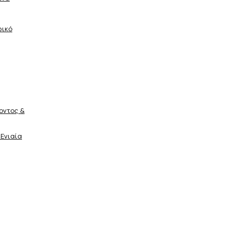
φικό
οντος &
 Ενιαία